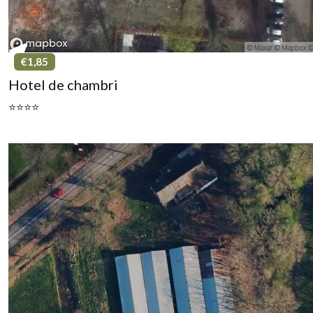
€1,85
Hotel de chambri
⭐⭐⭐⭐