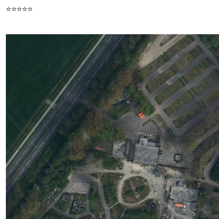
⭐⭐⭐⭐⭐