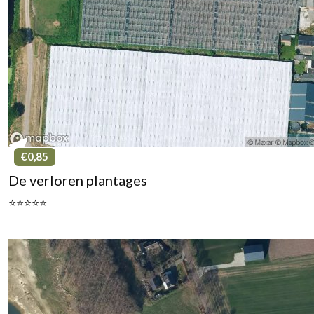
€0,85
De verloren plantages
⭐⭐⭐⭐⭐