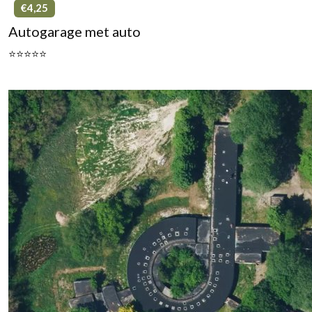
€4,25
Autogarage met auto
⭐⭐⭐⭐⭐