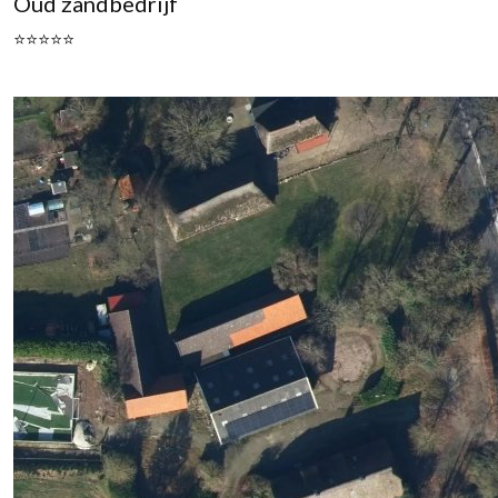
Oud zandbedrijf
⭐⭐⭐⭐⭐