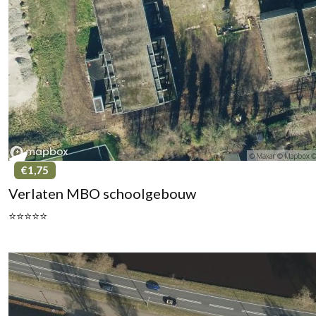
€1,75
Verlaten MBO schoolgebouw
⭐⭐⭐⭐⭐