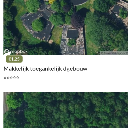
€1,25
Makkelijk toegankelijk dgebouw
⭐⭐⭐⭐⭐