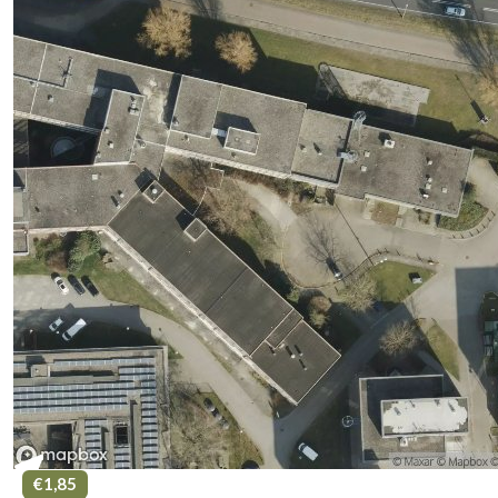
€1,85