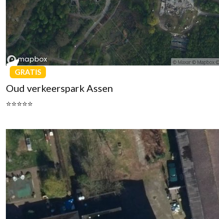
GRATIS
Oud verkeerspark Assen
⭐⭐⭐⭐⭐