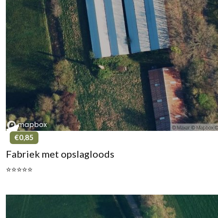
€0,85
Fabriek met opslagloods
⭐⭐⭐⭐⭐