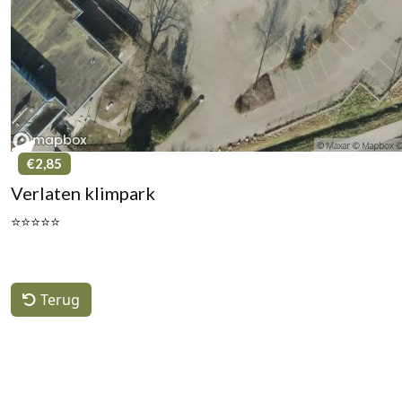
€2,85
Verlaten klimpark
⭐⭐⭐⭐⭐
Terug