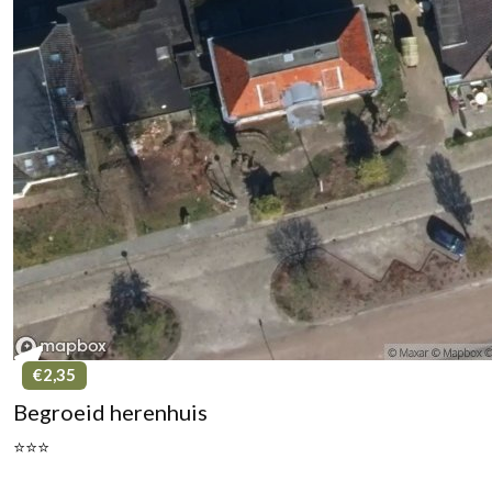
€2,35
Begroeid herenhuis
⭐⭐⭐