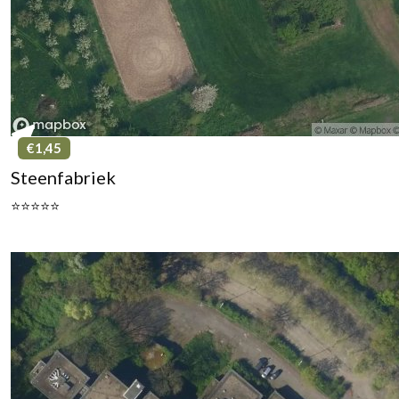
€1,45
Steenfabriek
⭐⭐⭐⭐⭐