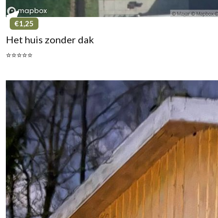
€1,25
Het huis zonder dak
⭐⭐⭐⭐⭐