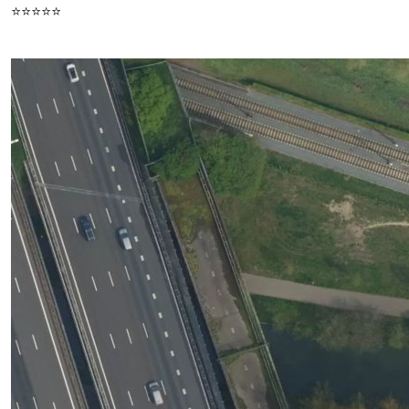
⭐⭐⭐⭐⭐