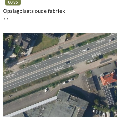
€0,35
Opslagplaats oude fabriek
⭐⭐