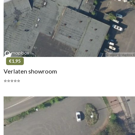
€1,95
Verlaten showroom
⭐⭐⭐⭐⭐