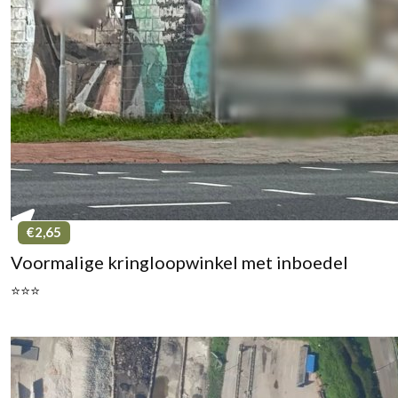
€2,65
Voormalige kringloopwinkel met inboedel
⭐⭐⭐