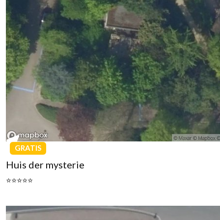
GRATIS
Huis der mysterie
⭐⭐⭐⭐⭐