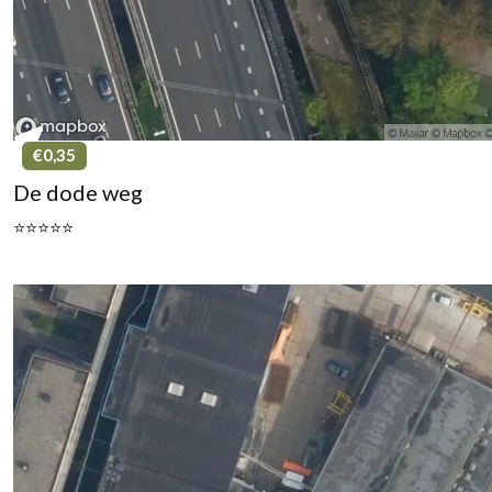
€0,35
De dode weg
⭐⭐⭐⭐⭐