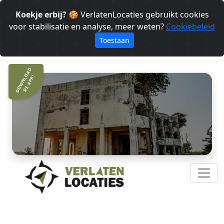
Koekje erbij?
🍪 VerlatenLocaties gebruikt cookies
voor stabilisatie en analyse, meer weten?
Cookiebeleid
Toestaan
DOWNLOAD
DE APP!