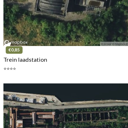
€0,85
Trein laadstation
⭐⭐⭐⭐