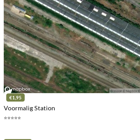
€1,95
Voormalig Station
⭐⭐⭐⭐⭐