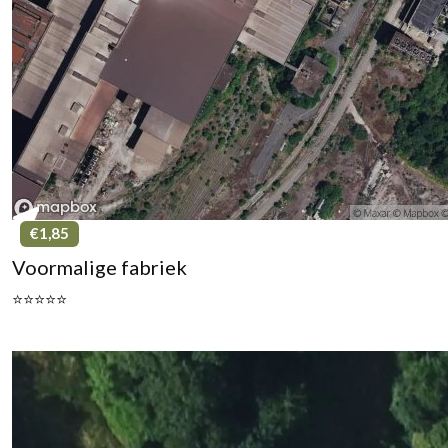
€1,85
Voormalige fabriek
⭐⭐⭐⭐⭐