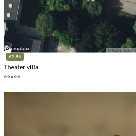
€2,85
Theater villa
⭐⭐⭐⭐⭐