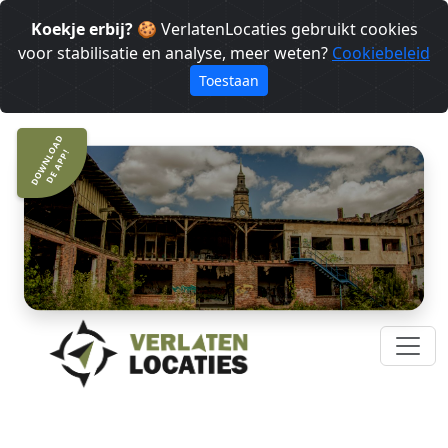
Koekje erbij?
🍪 VerlatenLocaties gebruikt cookies
voor stabilisatie en analyse, meer weten?
Cookiebeleid
Toestaan
DOWNLOAD
DE APP!