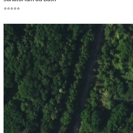
⭐⭐⭐⭐⭐