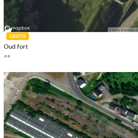
GRATIS
Oud fort
⭐⭐