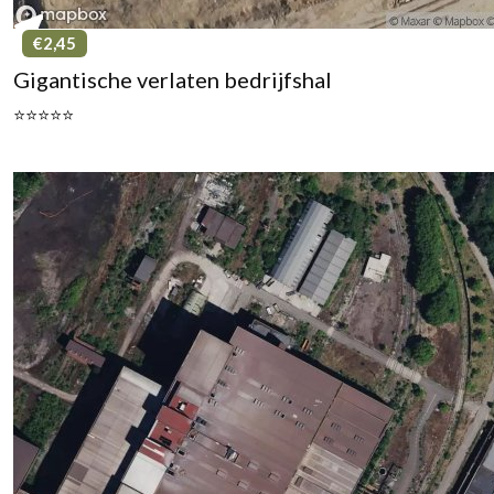
€2,45
Gigantische verlaten bedrijfshal
⭐⭐⭐⭐⭐