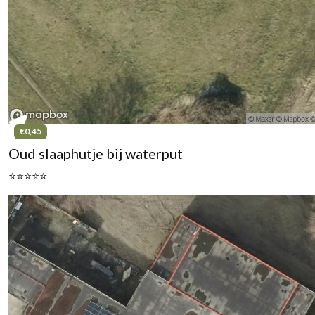
€0,45
Oud slaaphutje bij waterput
⭐⭐⭐⭐⭐