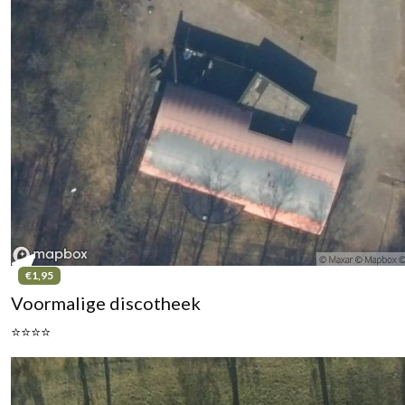
€1,95
Voormalige discotheek
⭐⭐⭐⭐