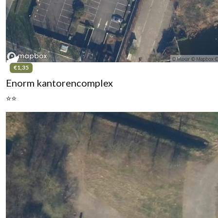
€1,35
Enorm kantorencomplex
⭐⭐