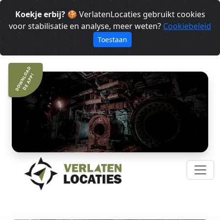
Koekje erbij?
🍪 VerlatenLocaties gebruikt cookies
voor stabilisatie en analyse, meer weten?
Cookiebeleid
Toestaan
DOWNLOAD
DE APP!