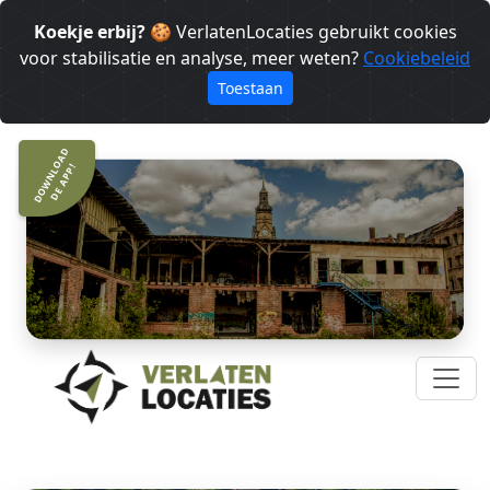
Koekje erbij?
🍪 VerlatenLocaties gebruikt cookies
voor stabilisatie en analyse, meer weten?
Cookiebeleid
Toestaan
DOWNLOAD
DE APP!