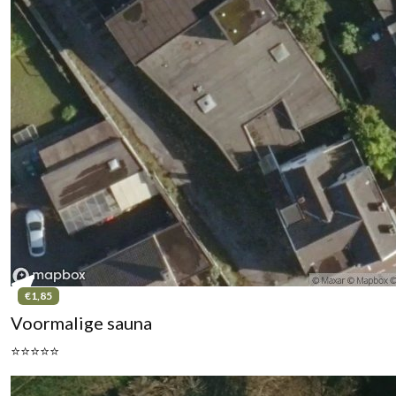
€1,85
Voormalige sauna
⭐⭐⭐⭐⭐