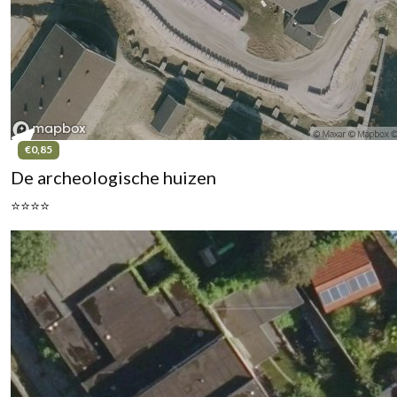
€0,85
De archeologische huizen
⭐⭐⭐⭐