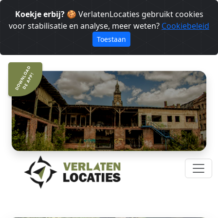
Koekje erbij?
🍪 VerlatenLocaties gebruikt cookies
voor stabilisatie en analyse, meer weten?
Cookiebeleid
Toestaan
DOWNLOAD
DE APP!