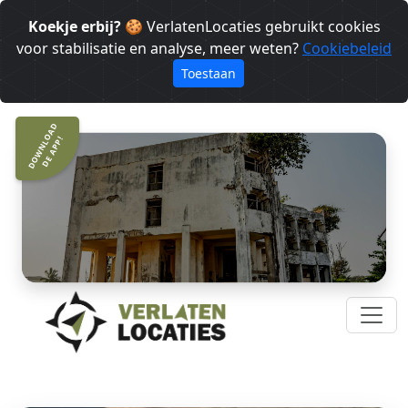
Koekje erbij?
🍪 VerlatenLocaties gebruikt cookies
voor stabilisatie en analyse, meer weten?
Cookiebeleid
Toestaan
DOWNLOAD
DE APP!