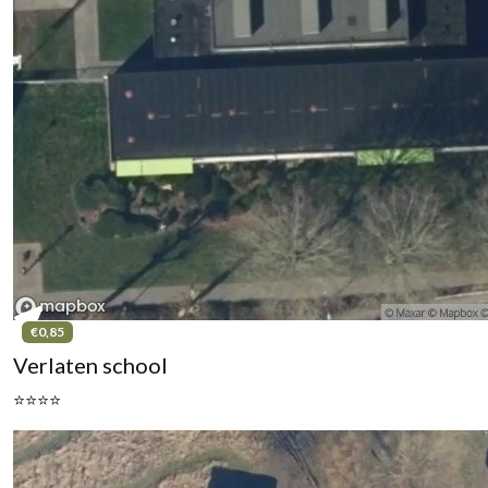
€0,85
Verlaten school
⭐⭐⭐⭐