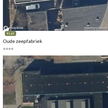
€1,65
Oude zeepfabriek
⭐⭐⭐⭐