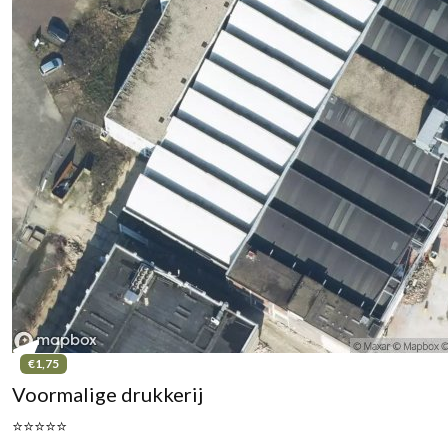
€1,75
Voormalige drukkerij
⭐⭐⭐⭐⭐