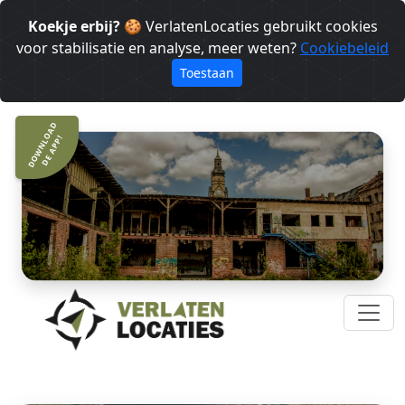
Koekje erbij?
🍪 VerlatenLocaties gebruikt cookies
voor stabilisatie en analyse, meer weten?
Cookiebeleid
Toestaan
DOWNLOAD
DE APP!