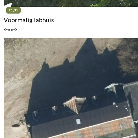
€1,35
Voormalig labhuis
⭐⭐⭐⭐