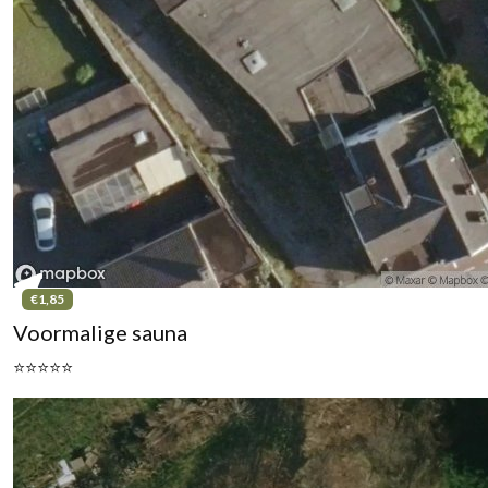
€1,85
Voormalige sauna
⭐⭐⭐⭐⭐