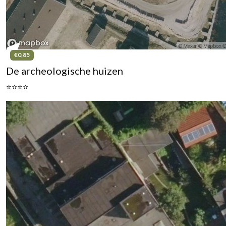
€0,85
De archeologische huizen
⭐⭐⭐⭐