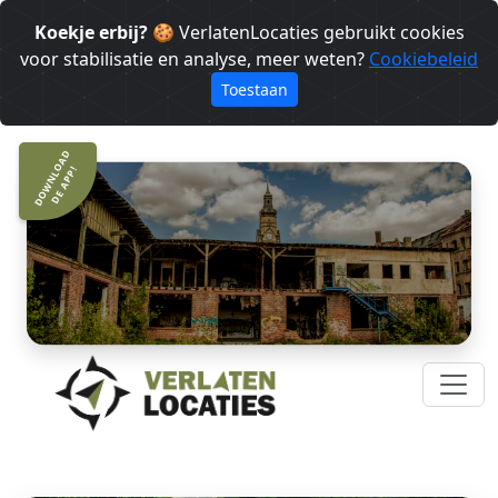
Koekje erbij?
🍪 VerlatenLocaties gebruikt cookies
voor stabilisatie en analyse, meer weten?
Cookiebeleid
Toestaan
DOWNLOAD
DE APP!