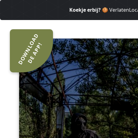
Koekje erbij?
🍪 VerlatenLoca
DOWNLOAD
DE APP!