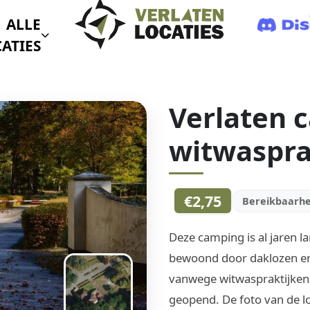
ALLE
ATIES
Verlaten 
witwaspra
€2,75
Bereikbaarhe
Deze camping is al jaren l
bewoond door daklozen en
vanwege witwaspraktijken
geopend. De foto van de loc