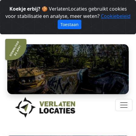
Koekje erbij?
🍪 VerlatenLocaties gebruikt cookies
voor stabilisatie en analyse, meer weten?
Cookiebeleid
Toestaan
DOWNLOAD
DE APP!