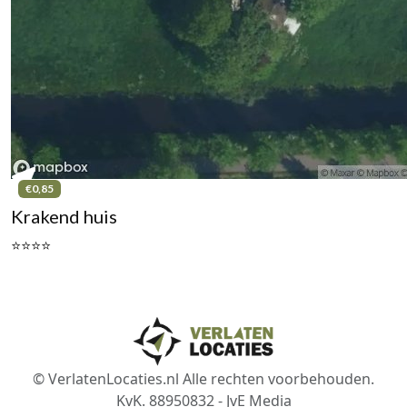
€0,85
Krakend huis
⭐⭐⭐⭐
© VerlatenLocaties.nl Alle rechten voorbehouden.
KvK. 88950832 - JvE Media