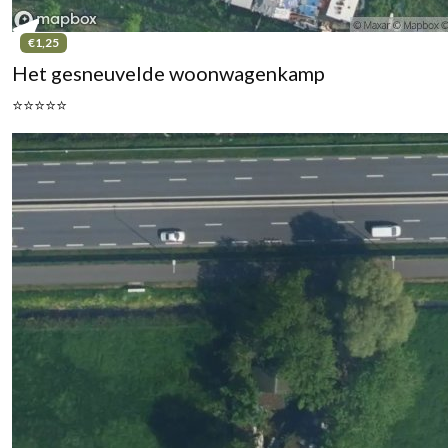
€1,25
Het gesneuvelde woonwagenkamp
⭐⭐⭐⭐⭐