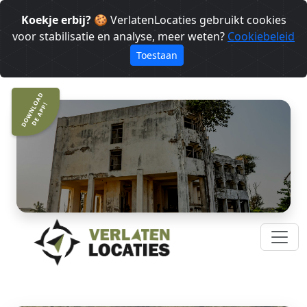
Koekje erbij?
🍪 VerlatenLocaties gebruikt cookies
voor stabilisatie en analyse, meer weten?
Cookiebeleid
Toestaan
DOWNLOAD
DE APP!