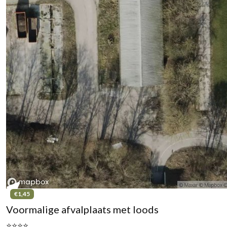
€1,45
Voormalige afvalplaats met loods
⭐⭐⭐⭐