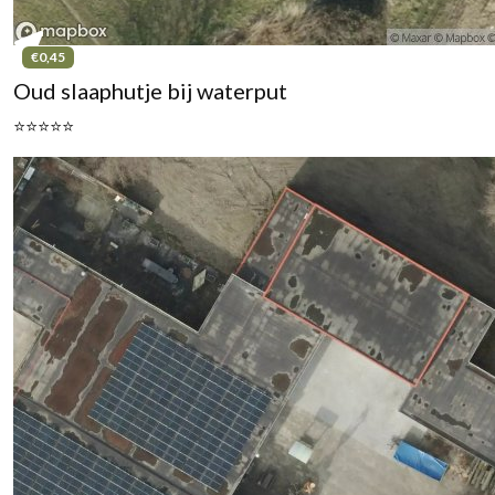
€0,45
Oud slaaphutje bij waterput
⭐⭐⭐⭐⭐