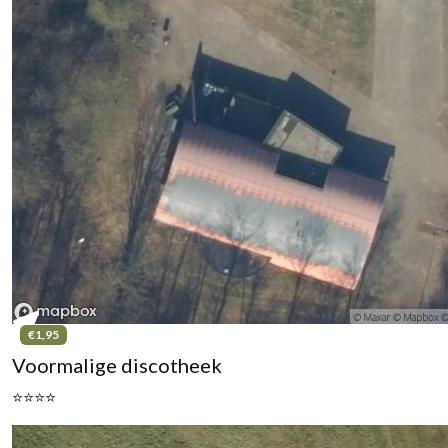
€1,95
Voormalige discotheek
⭐⭐⭐⭐