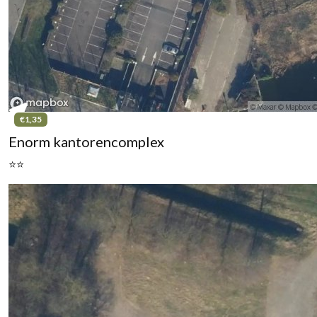
€1,35
Enorm kantorencomplex
⭐⭐