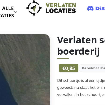
ALLE
ATIES
Verlaten 
boerderij
€0,85
Bereikbaarhe
Dit schuurtje is al een tijd
geweest, nu staat het er ma
vervallen, in het schuurtj