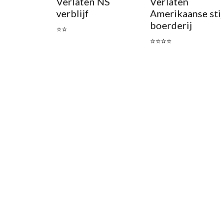
Verlaten NS
Verlaten
verblijf
Amerikaanse sti
boerderij
⭐⭐
⭐⭐⭐⭐