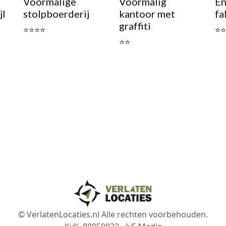
Voormalige
Voormalig
En
jl
stolpboerderij
kantoor met
fa
graffiti
⭐⭐⭐⭐
⭐⭐
⭐⭐
© VerlatenLocaties.nl Alle rechten voorbehouden.