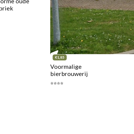
orme oude
briek
€1,85
Voormalige
bierbrouwerij
⭐⭐⭐⭐