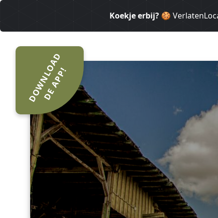
Koekje erbij?
🍪 VerlatenLoca
DOWNLOAD
DE APP!