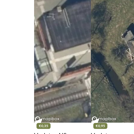
€0,35
€0,95