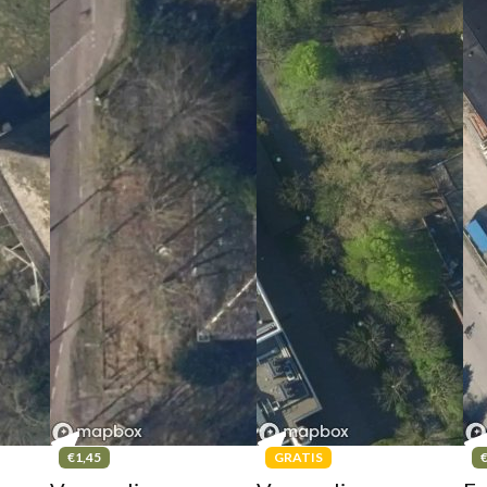
€1,45
GRATIS
€